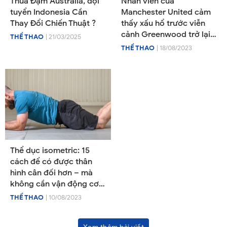
Thua Đậm Australia, đội
Nhân viên của
tuyển Indonesia Cần
Manchester United cảm
Thay Đổi Chiến Thuật ?
thấy xấu hổ trước viễn
cảnh Greenwood trở lại
THỂ THAO
| 21/03/2025
MU
THỂ THAO
| 18/08/2023
Thể dục isometric: 15
cách để có được thân
hình cân đối hơn – mà
không cần vận động cơ
bắp
THỂ THAO
| 10/08/2023