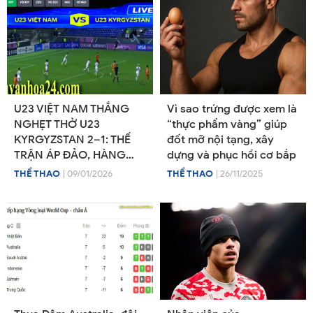
U23 VIỆT NAM THẮNG
Vì sao trứng được xem là
NGHẸT THỞ U23
“thực phẩm vàng” giúp
KYRGYZSTAN 2–1: THẾ
đốt mỡ nội tạng, xây
TRẬN ÁP ĐẢO, HÀNG
dựng và phục hồi cơ bắp
CÔNG HIỆU QUẢ, HÀNG
THỂ THAO
| 09/01/2026
THỂ THAO
| 26/11/2025
THỦ ĐỐI PHƯƠNG SUÝT
VỠ TRẬN