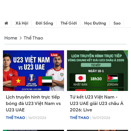
Xã Hội
Đời Sống
Thế Giới
Học Đường
Sao
C
Home
Thể Thao
Lịch truyền hình trực tiếp
Tứ kết U23 Việt Nam -
bóng đá U23 Việt Nam vs
U23 UAE giải U23 châu Á
U23 UAE
2026: Live
THỂ THAO
| 16/01/2026
THỂ THAO
| 16/01/2026