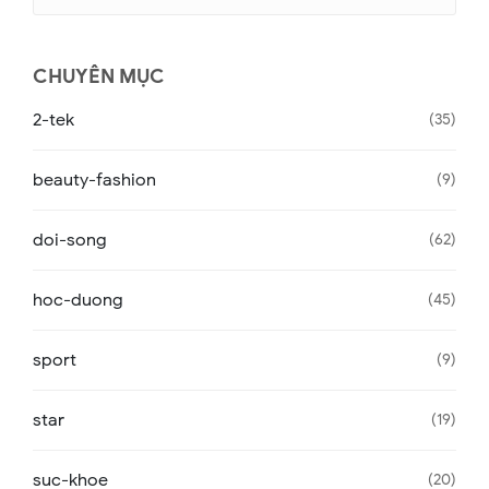
CHUYÊN MỤC
2-tek
35
beauty-fashion
9
doi-song
62
hoc-duong
45
sport
9
star
19
suc-khoe
20