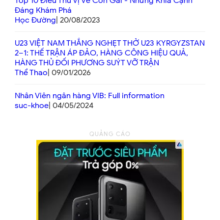
Top 10 Điều Thú Vị Về Con Gái - Những Khía Cạnh
Đáng Khám Phá
Học Đường
| 20/08/2023
U23 VIỆT NAM THẮNG NGHẸT THỞ U23 KYRGYZSTAN
2–1: THẾ TRẬN ÁP ĐẢO, HÀNG CÔNG HIỆU QUẢ,
HÀNG THỦ ĐỐI PHƯƠNG SUÝT VỠ TRẬN
Thể Thao
| 09/01/2026
Nhân Viên ngân hàng VIB: Full information
suc-khoe
| 04/05/2024