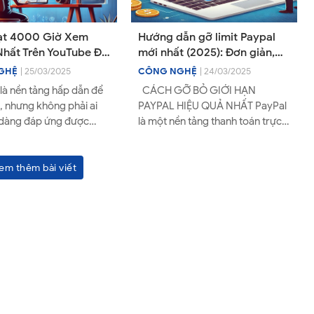
ạt 4000 Giờ Xem
Hướng dẫn gỡ limit Paypal
hất Trên YouTube Để
mới nhất (2025): Đơn giản,
m Tiền
100% qua
GHỆ
| 25/03/2025
CÔNG NGHỆ
| 24/03/2025
là nền tảng hấp dẫn để
CÁCH GỠ BỎ GIỚI HẠN
n, nhưng không phải ai
PAYPAL HIỆU QUẢ NHẤT PayPal
 dàng đáp ứng được
là một nền tảng thanh toán trực
n của chương trình Đối
tuyến khá phổ biến và tiện dụng
ube (YPP). Mộ...
hiện nay. Khi sử dụng tài...
em thêm bài viết