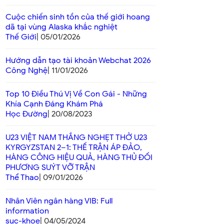
Cuộc chiến sinh tồn của thế giới hoang
dã tại vùng Alaska khắc nghiệt
Thế Giới
| 05/01/2026
Hướng dẫn tạo tài khoản Webchat 2026
Công Nghệ
| 11/01/2026
Top 10 Điều Thú Vị Về Con Gái - Những
Khía Cạnh Đáng Khám Phá
Học Đường
| 20/08/2023
U23 VIỆT NAM THẮNG NGHẸT THỞ U23
KYRGYZSTAN 2–1: THẾ TRẬN ÁP ĐẢO,
HÀNG CÔNG HIỆU QUẢ, HÀNG THỦ ĐỐI
PHƯƠNG SUÝT VỠ TRẬN
Thể Thao
| 09/01/2026
Nhân Viên ngân hàng VIB: Full
information
suc-khoe
| 04/05/2024