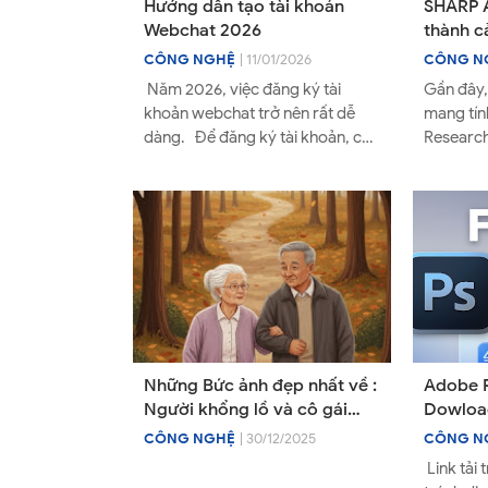
Hướng dẫn tạo tài khoản
SHARP A
Webchat 2026
thành c
chưa đầ
CÔNG NGHỆ
| 11/01/2026
CÔNG N
Năm 2026, việc đăng ký tài
Gần đây,
khoản webchat trở nên rất dễ
mang tín
dàng. Để đăng ký tài khoản, các
Research 
bạn tải app Webchat trên ios
SHARP, m
hoặc google play sto...
tạo có m
Những Bức ảnh đẹp nhất về :
Adobe P
Người khổng lồ và cô gái
Dowloa
"khó" trung thủy ( chàng
CÔNG NGHỆ
| 30/12/2025
CÔNG N
khổng lồ cô đơn)
Link tải 