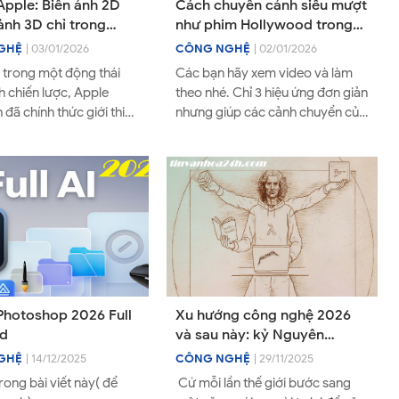
pple: Biến ảnh 2D
Cách chuyển cảnh siêu mượt
ảnh 3D chỉ trong
như phim Hollywood trong
y một giây
Adobe Premiere - No Plugin
GHỆ
| 03/01/2026
CÔNG NGHỆ
| 02/01/2026
 trong một động thái
Các bạn hãy xem video và làm
h chiến lược, Apple
theo nhé. Chỉ 3 hiệu ứng đơn giản
đã chính thức giới thiệu
nhưng giúp các cảnh chuyển của
ột mô hình trí tuệ nhân
bạn chở nên siêu mượt mà.
ã nguồn m...
hotoshop 2026 Full
Xu hướng công nghệ 2026
d
và sau này: kỷ Nguyên
Quantum
GHỆ
| 14/12/2025
CÔNG NGHỆ
| 29/11/2025
trong bài viết này( để
Cứ mỗi lần thế giới bước sang