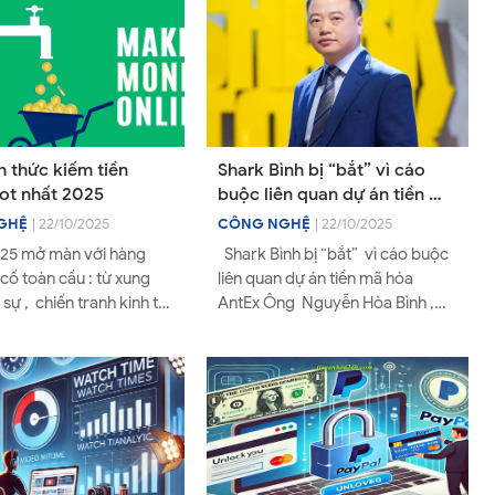
h thức kiếm tiền
Shark Bình bị “bắt” vì cáo
hot nhất 2025
buộc liên quan dự án tiền mã
hóa AntEx
GHỆ
| 22/10/2025
CÔNG NGHỆ
| 22/10/2025
5 mở màn với hàng
Shark Bình bị “bắt” vì cáo buộc
 cố toàn cầu : từ xung
liên quan dự án tiền mã hóa
sự , chiến tranh kinh tế
AntEx Ông Nguyễn Hòa Bình ,
n những cơn bão tài
thường được biết đến với biệt
 lường. B...
danh Shark Bình ,...