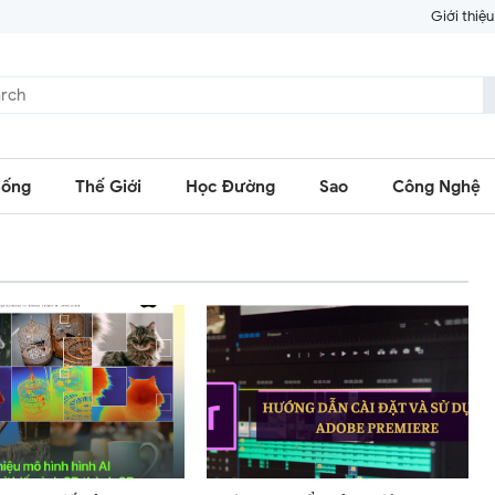
Giới thiệu
Sống
Thế Giới
Học Đường
Sao
Công Nghệ