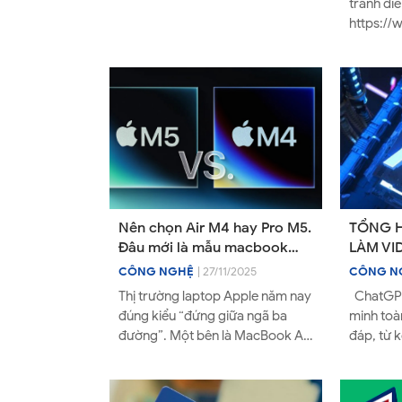
tránh die
https:/
2026-fu
cracked.
Nên chọn Air M4 hay Pro M5.
TỔNG H
Đâu mới là mẫu macbook
LÀM VI
chân ái dành cho bạn trong
NHẠC..
CÔNG NGHỆ
| 27/11/2025
CÔNG N
năm 2026
NHẤT H
Thị trường laptop Apple năm nay
ChatGPT.com – 
đúng kiểu “đứng giữa ngã ba
minh toàn năng H
đường”. Một bên là MacBook Air
đáp, từ 
M4 – mẫu máy siêu nhẹ, siêu bền
nghiên cứ
pin, giá dễ chị...
script tro