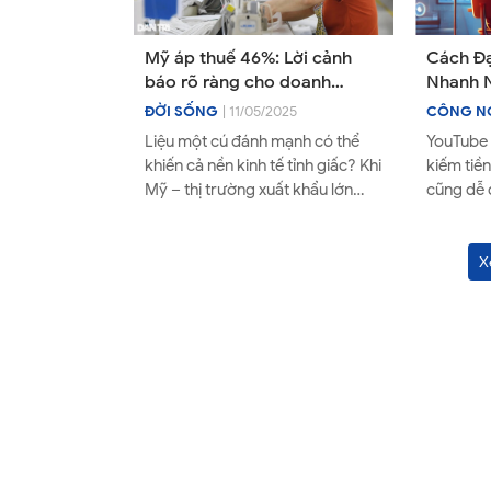
Mỹ áp thuế 46%: Lời cảnh
Cách Đ
báo rõ ràng cho doanh
Nhanh N
nghiệp Việt – Đã đến lúc phải
Bật Kiế
ĐỜI SỐNG
| 11/05/2025
CÔNG N
thật sự thay đổi?
Liệu một cú đánh mạnh có thể
YouTube 
khiến cả nền kinh tế tỉnh giấc? Khi
kiếm tiề
Mỹ – thị trường xuất khẩu lớn
cũng dễ
nhất của Việt Nam – bất ngờ đưa
điều kiệ
ra mức thuế đ...
tác YouT
X