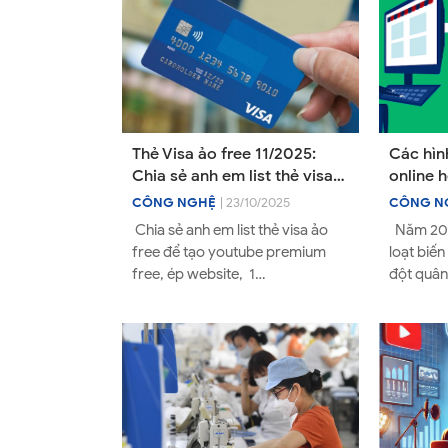
Thẻ Visa ảo free 11/2025:
Các hìn
Chia sẻ anh em list thẻ visa
online 
ảo free để tạo youtube
CÔNG NGHỆ
| 23/10/2025
CÔNG N
premium free, ép website
Chia sẻ anh em list thẻ visa ảo
Năm 202
free để tạo youtube premium
loạt biến
free, ép website, 1
đột quân 
4619300021885271 406 2
, cho đế
4619300008192634 691 3
chính khó
461930000576...