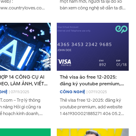
 web) :
một năm mới, người ta lại đổ xô
/www.countryloves.com/2025/12/photoshop-
bàn xem công nghệ sẽ dẫn ta đi
ll-download-
đâu. Nhưng càng quan sát, càng
html Bản 2026 đ...
thấy cái tương ...
ỢP 14 CÔNG CỤ AI
Thẻ visa ảo free 12-2025:
DEO, LÀM ẢNH, VIẾT
đăng ký youtube premium,
.HAY VÀ DỄ LÀM
add website
GHỆ
| 07/11/2025
CÔNG NGHỆ
| 07/11/2025
IỆN NAY
Trợ lý thông
Thẻ visa free 12-2025: đăng ký
ỏi gì cũng ra
youtube premium, add website
kế hoạch kinh doanh,
1 4619300021885271 406 05.29
u thị trường đến viết
2 4619300008192634 691 05.29
ng vài gi...
3 4619300005761415 0...