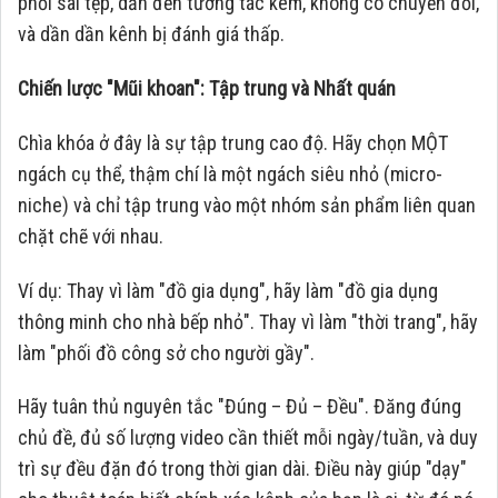
phối sai tệp, dẫn đến tương tác kém, không có chuyển đổi,
và dần dần kênh bị đánh giá thấp.
Chiến lược "Mũi khoan": Tập trung và Nhất quán
Chìa khóa ở đây là sự tập trung cao độ. Hãy chọn MỘT
ngách cụ thể, thậm chí là một ngách siêu nhỏ (micro-
niche) và chỉ tập trung vào một nhóm sản phẩm liên quan
chặt chẽ với nhau.
Ví dụ: Thay vì làm "đồ gia dụng", hãy làm "đồ gia dụng
thông minh cho nhà bếp nhỏ". Thay vì làm "thời trang", hãy
làm "phối đồ công sở cho người gầy".
Hãy tuân thủ nguyên tắc "Đúng – Đủ – Đều". Đăng đúng
chủ đề, đủ số lượng video cần thiết mỗi ngày/tuần, và duy
trì sự đều đặn đó trong thời gian dài. Điều này giúp "dạy"