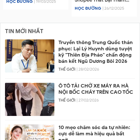
Shopee Thất Bại Thảm
HỌC ĐƯỜNG
| 19/03/2025
Hại.
HỌC ĐƯỜNG
| 26/12/2025
TIN MỚI NHẤT
Truyền thông Trung Quốc thán
phục: Lại Lý Huynh dùng tuyệt
kỹ "Thiên Địa Pháo" chấn động
bán kết Ngũ Dương Bôi 2026
THẾ GIỚI
| 28/02/2026
Ô TÔ TẢI CHỞ XE MÁY RA HÀ
NỘI BỐC CHÁY TRÊN CAO TỐC
THẾ GIỚI
| 27/02/2026
10 mẹo chăm sóc da tự nhiên:
cực dễ làm mà hiệu quả bất
ngờ