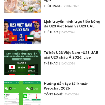
THỜI TRANG
| 27/02/2026
Lịch truyền hình trực tiếp bóng
đá U23 Việt Nam vs U23 UAE
THỂ THAO
| 16/01/2026
Tứ kết U23 Việt Nam -U23 UAE
giải U23 châu Á 2026: Live
THỂ THAO
| 16/01/2026
Hướng dẫn tạo tài khoản
Webchat 2026
CÔNG NGHỆ
| 11/01/2026