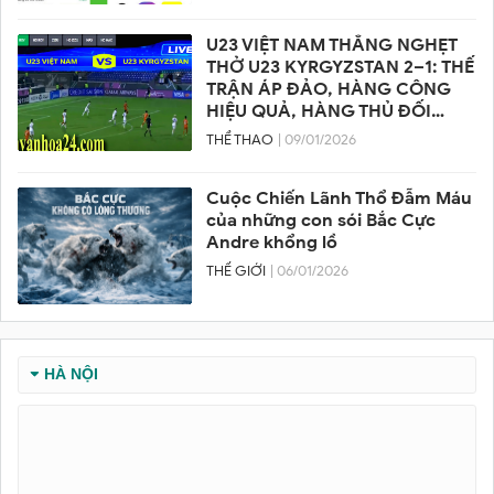
U23 VIỆT NAM THẮNG NGHẸT
THỞ U23 KYRGYZSTAN 2–1: THẾ
TRẬN ÁP ĐẢO, HÀNG CÔNG
HIỆU QUẢ, HÀNG THỦ ĐỐI
PHƯƠNG SUÝT VỠ TRẬN
THỂ THAO
| 09/01/2026
Cuộc Chiến Lãnh Thổ Đẫm Máu
của những con sói Bắc Cực
Andre khổng lồ
THẾ GIỚI
| 06/01/2026
HÀ NỘI