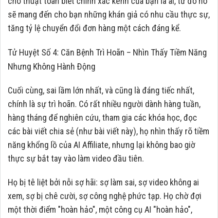
cho thuật toán biết chính xác kênh của bạn là ai, từ đó nó
sẽ mang đến cho bạn những khán giả có nhu cầu thực sự,
tăng tỷ lệ chuyển đổi đơn hàng một cách đáng kể.
Tử Huyệt Số 4: Căn Bệnh Trì Hoãn – Nhìn Thấy Tiềm Năng
Nhưng Không Hành Động
Cuối cùng, sai lầm lớn nhất, và cũng là đáng tiếc nhất,
chính là sự trì hoãn. Có rất nhiều người dành hàng tuần,
hàng tháng để nghiên cứu, tham gia các khóa học, đọc
các bài viết chia sẻ (như bài viết này), họ nhìn thấy rõ tiềm
năng khổng lồ của AI Affiliate, nhưng lại không bao giờ
thực sự bắt tay vào làm video đầu tiên.
Họ bị tê liệt bởi nỗi sợ hãi: sợ làm sai, sợ video không ai
xem, sợ bị chê cười, sợ công nghệ phức tạp. Họ chờ đợi
một thời điểm "hoàn hảo", một công cụ AI "hoàn hảo",