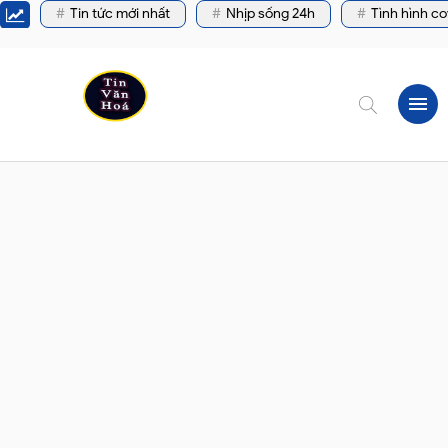
Tin tức mới nhất
Nhịp sống 24h
Tình hình co