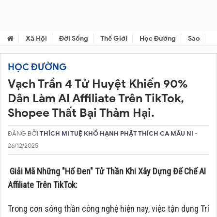
Xã Hội
Đời Sống
Thế Giới
Học Đường
Sao
C
HỌC ĐƯỜNG
Vạch Trần 4 Tử Huyệt Khiến 90%
Dân Làm AI Affiliate Trên TikTok,
Shopee Thất Bại Thảm Hại.
ĐĂNG BỞI
THÍCH MI TUỆ KHỔ HẠNH PHẬT THÍCH CA MÂU NI
-
26/12/2025
Giải Mã Những "Hố Đen" Tử Thần Khi Xây Dựng Đế Chế AI
Affiliate Trên TikTok:
Trong cơn sóng thần công nghệ hiện nay, việc tận dụng Trí