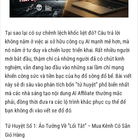
Tại sao lại có sự chênh lệch khốc liệt đó? Câu trả lời
không nằm ở việc ai sở hữu công cụ AI mạnh mẽ hơn, mà
nó nằm ở tư duy và chiến lược triển khai. Rất nhiều người
mới bắt đầu, thậm chí cả những người đã có chút kinh
nghiệm, vẫn đang lao đầu vào những sai lầm chí mạng
khiến công sức và tiền bạc của họ đổ sông đổ bể. Bài viết
này sẽ đi sâu vào phân tích bốn "tử huyệt" phổ biến nhất
mà các nhà sáng tạo nội dung AI Affiliate thường mắc
phải, đồng thời đưa ra các lộ trình khắc phục cụ thể để
bạn không đi vào vết xe đổ đó.
Tử Huyệt Số 1: Ảo Tưởng Về "Lối Tắt" – Mua Kênh Có Sẵn
Giỏ Hàng