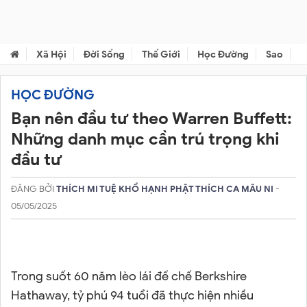
Xã Hội
Đời Sống
Thế Giới
Học Đường
Sao
C
HỌC ĐƯỜNG
Bạn nên đầu tư theo Warren Buffett:
Những danh mục cần trú trọng khi
đầu tư
ĐĂNG BỞI
THÍCH MI TUỆ KHỔ HẠNH PHẬT THÍCH CA MÂU NI
-
05/05/2025
Trong suốt 60 năm lèo lái đế chế Berkshire
Hathaway, tỷ phú 94 tuổi đã thực hiện nhiều