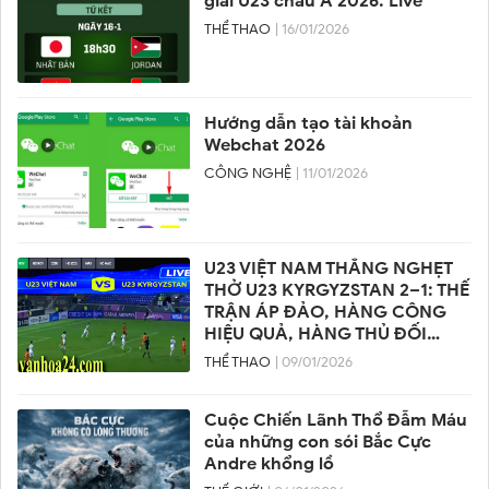
giải U23 châu Á 2026: Live
THỂ THAO
| 16/01/2026
Hướng dẫn tạo tài khoản
Webchat 2026
CÔNG NGHỆ
| 11/01/2026
U23 VIỆT NAM THẮNG NGHẸT
THỞ U23 KYRGYZSTAN 2–1: THẾ
TRẬN ÁP ĐẢO, HÀNG CÔNG
HIỆU QUẢ, HÀNG THỦ ĐỐI
PHƯƠNG SUÝT VỠ TRẬN
THỂ THAO
| 09/01/2026
Cuộc Chiến Lãnh Thổ Đẫm Máu
của những con sói Bắc Cực
Andre khổng lồ