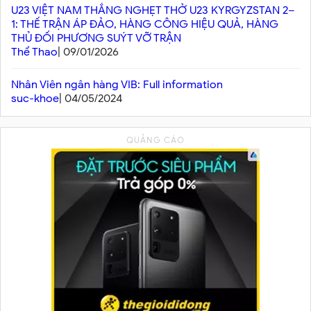
U23 VIỆT NAM THẮNG NGHẸT THỞ U23 KYRGYZSTAN 2–
1: THẾ TRẬN ÁP ĐẢO, HÀNG CÔNG HIỆU QUẢ, HÀNG
THỦ ĐỐI PHƯƠNG SUÝT VỠ TRẬN
Thể Thao
| 09/01/2026
Nhân Viên ngân hàng VIB: Full information
suc-khoe
| 04/05/2024