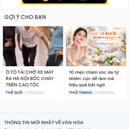
GỢI Ý CHO BẠN
Ô TÔ TẢI CHỞ XE MÁY
10 mẹo chăm sóc da tự
RA HÀ NỘI BỐC CHÁY
nhiên: cực dễ làm mà
TRÊN CAO TỐC
hiệu quả bất ngờ
THẾ GIỚI
| 27/02/2026
THỜI TRANG
| 27/02/2026
THÔNG TIN MỚI NHẤT VỀ VĂN HÓA