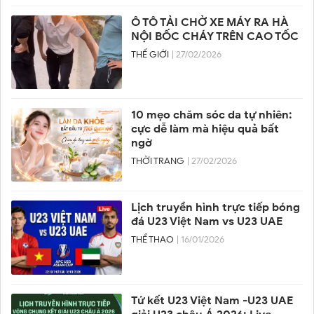
Ô TÔ TẢI CHỞ XE MÁY RA HÀ
NỘI BỐC CHÁY TRÊN CAO TỐC
THẾ GIỚI
| 27/02/2026
10 mẹo chăm sóc da tự nhiên:
cực dễ làm mà hiệu quả bất
ngờ
THỜI TRANG
| 27/02/2026
Lịch truyền hình trực tiếp bóng
đá U23 Việt Nam vs U23 UAE
THỂ THAO
| 16/01/2026
Tứ kết U23 Việt Nam -U23 UAE