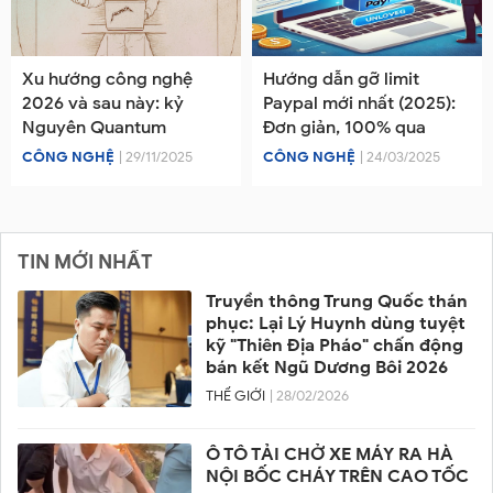
Xu hướng công nghệ
Hướng dẫn gỡ limit
2026 và sau này: kỷ
Paypal mới nhất (2025):
Nguyên Quantum
Đơn giản, 100% qua
CÔNG NGHỆ
| 29/11/2025
CÔNG NGHỆ
| 24/03/2025
TIN MỚI NHẤT
Truyền thông Trung Quốc thán
phục: Lại Lý Huynh dùng tuyệt
kỹ "Thiên Địa Pháo" chấn động
bán kết Ngũ Dương Bôi 2026
THẾ GIỚI
| 28/02/2026
Ô TÔ TẢI CHỞ XE MÁY RA HÀ
NỘI BỐC CHÁY TRÊN CAO TỐC