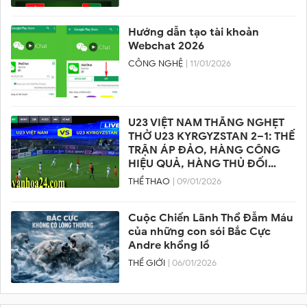
Hướng dẫn tạo tài khoản
Webchat 2026
CÔNG NGHỆ
| 11/01/2026
U23 VIỆT NAM THẮNG NGHẸT
THỞ U23 KYRGYZSTAN 2–1: THẾ
TRẬN ÁP ĐẢO, HÀNG CÔNG
HIỆU QUẢ, HÀNG THỦ ĐỐI
PHƯƠNG SUÝT VỠ TRẬN
THỂ THAO
| 09/01/2026
Cuộc Chiến Lãnh Thổ Đẫm Máu
của những con sói Bắc Cực
Andre khổng lồ
THẾ GIỚI
| 06/01/2026