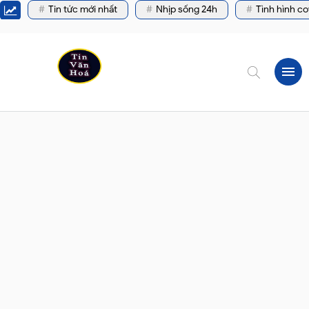
Tin tức mới nhất
Nhịp sống 24h
Tình hình co