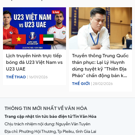
Lịch truyền hình trực tiếp
Truyền thông Trung Quốc
bóng đá U23 Việt Nam vs
thán phục: Lại Lý Huynh
U23 UAE
dùng tuyệt kỹ "Thiên Địa
Pháo" chấn động bán kết
THỂ THAO
| 16/01/2026
Ngũ Dương Bôi 2026
THẾ GIỚI
| 28/02/2026
THÔNG TIN MỚI NHẤT VỀ VĂN HÓA
Trang cập nhật tin tức báo điện tử Tin Văn Hóa
Chịu trách nhiệm nội dung:
Nguyễn Văn Tuyên
Địa chỉ: Phường Hội Thương, Tp Pleiku, tỉnh Gia Lai