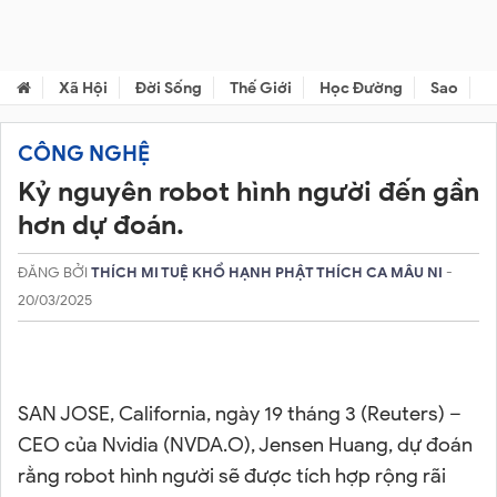
Xã Hội
Đời Sống
Thế Giới
Học Đường
Sao
C
CÔNG NGHỆ
Kỷ nguyên robot hình người đến gần
hơn dự đoán.
ĐĂNG BỞI
THÍCH MI TUỆ KHỔ HẠNH PHẬT THÍCH CA MÂU NI
-
20/03/2025
SAN JOSE, California, ngày 19 tháng 3 (Reuters) –
CEO của Nvidia (NVDA.O), Jensen Huang, dự đoán
rằng robot hình người sẽ được tích hợp rộng rãi