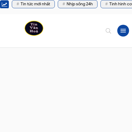
Tin tức mới nhất
Nhịp sống 24h
Tình hình co