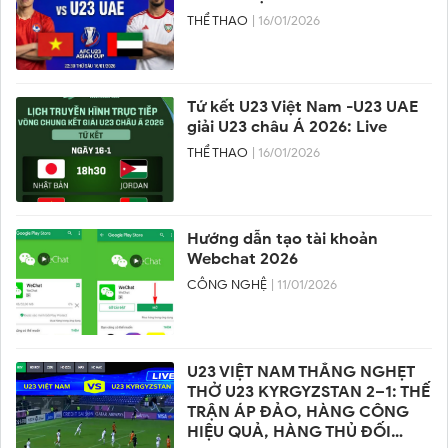
THỂ THAO
| 16/01/2026
Tứ kết U23 Việt Nam -U23 UAE
giải U23 châu Á 2026: Live
THỂ THAO
| 16/01/2026
Hướng dẫn tạo tài khoản
Webchat 2026
CÔNG NGHỆ
| 11/01/2026
U23 VIỆT NAM THẮNG NGHẸT
THỞ U23 KYRGYZSTAN 2–1: THẾ
TRẬN ÁP ĐẢO, HÀNG CÔNG
HIỆU QUẢ, HÀNG THỦ ĐỐI