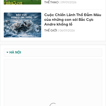
PHƯƠNG SUÝT VỠ TRẬN
THỂ THAO
| 09/01/2026
Cuộc Chiến Lãnh Thổ Đẫm Máu
của những con sói Bắc Cực
Andre khổng lồ
THẾ GIỚI
| 06/01/2026
HÀ NỘI