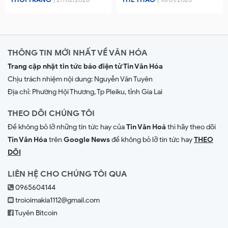
THỜI TRANG
| 27/02/2026
THỂ THAO
| 16/01/2026
THÔNG TIN MỚI NHẤT VỀ VĂN HÓA
Trang cập nhật tin tức báo điện tử Tin Văn Hóa
Chịu trách nhiệm nội dung:
Nguyễn Văn Tuyên
Địa chỉ: Phường Hội Thương, Tp Pleiku, tỉnh Gia Lai
THEO DÕI CHÚNG TÔI
Để không bỏ lỡ những tin tức hay của
Tin Văn Hoá
thì hãy theo dõi
Tin Văn Hóa
trên
Google News
để không bỏ lỡ tin tức hay
THEO
DÕI
LIÊN HỆ CHO CHÚNG TÔI QUA
0965604144
troioimakia1112@gmail.com
Tuyên Bitcoin