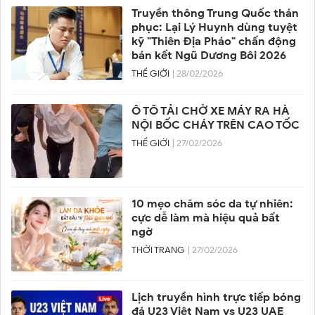
Truyền thông Trung Quốc thán
phục: Lại Lý Huynh dùng tuyệt
kỹ "Thiên Địa Pháo" chấn động
bán kết Ngũ Dương Bôi 2026
THẾ GIỚI
| 28/02/2026
Ô TÔ TẢI CHỞ XE MÁY RA HÀ
NỘI BỐC CHÁY TRÊN CAO TỐC
THẾ GIỚI
| 27/02/2026
10 mẹo chăm sóc da tự nhiên:
cực dễ làm mà hiệu quả bất
ngờ
THỜI TRANG
| 27/02/2026
Lịch truyền hình trực tiếp bóng
đá U23 Việt Nam vs U23 UAE