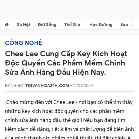
Xã Hội
Đời Sống
Thế Giới
Học Đường
Sao
C
CÔNG NGHỆ
Chee Lee Cung Cấp Key Kích Hoạt
Độc Quyền Các Phầm Mềm Chỉnh
Sửa Ảnh Hàng Đầu Hiện Nay.
ĐĂNG BỞI
TINVANHOA24H.COM
- 12/03/2024
Chào mừng đến với Chee Lee - nơi bạn có thể tìm thấy
những key kích hoạt độc quyền cho các phần mềm
chỉnh sửa ảnh hàng đầu thế giới! Nếu bạn đang tìm
kiếm cách dễ dàng, tiết kiệm và chất lượng để biến ảnh
của mình thành tác phẩm nghệ thuật, thì đây chính là