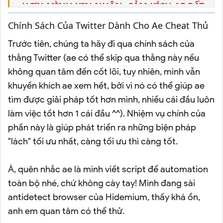
HƠN MÌNH XIN NHẬN, CẢM KÍCH AE RẤT
NHIỀU!
Chính Sách Của Twitter Dành Cho Ae Cheat Thủ
Trước tiên, chúng ta hãy đi qua chính sách của
thằng Twitter (ae có thể skip qua thằng này nếu
không quan tâm đến cốt lõi, tuy nhiên, mình vẫn
khuyến khích ae xem hết, bởi vì nó có thể giúp ae
tìm được giải pháp tốt hơn mình, nhiều cái đầu luôn
làm việc tốt hơn 1 cái đầu ^^). Nhiệm vụ chính của
phần này là giúp phát triển ra những biện pháp
"lách" tối ưu nhất, càng tối ưu thì càng tốt.
À, quên nhắc ae là mình viết script để automation
toàn bộ nhé, chứ không cày tay! Mình đang sài
antidetect browser của Hidemium, thấy khá ổn,
anh em quan tâm có thể thử.