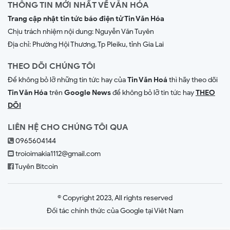
THÔNG TIN MỚI NHẤT VỀ VĂN HÓA
Trang cập nhật tin tức báo điện tử Tin Văn Hóa
Chịu trách nhiệm nội dung:
Nguyễn Văn Tuyên
Địa chỉ: Phường Hội Thương, Tp Pleiku, tỉnh Gia Lai
THEO DÕI CHÚNG TÔI
Để không bỏ lỡ những tin tức hay của
Tin Văn Hoá
thì hãy theo dõi
Tin Văn Hóa
trên
Google News
để không bỏ lỡ tin tức hay
THEO
DÕI
LIÊN HỆ CHO CHÚNG TÔI QUA
0965604144
troioimakia1112@gmail.com
Tuyên Bitcoin
© Copyright 2023, All rights reserved
Đối tác chính thức của Google tại Viêt Nam