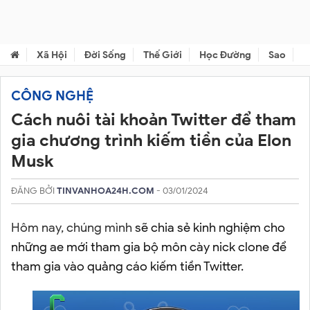
Xã Hội
Đời Sống
Thế Giới
Học Đường
Sao
C
CÔNG NGHỆ
Cách nuôi tài khoản Twitter để tham
gia chương trình kiếm tiền của Elon
Musk
ĐĂNG BỞI
TINVANHOA24H.COM
- 03/01/2024
Hôm nay, chúng mình
sẽ chia sẻ kinh nghiệm cho
những ae mới tham gia bộ môn cày nick clone để
tham gia vào quảng cáo kiếm tiền Twitter.