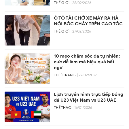
THẾ GIỚI
| 28/02/2026
Ô TÔ TẢI CHỞ XE MÁY RA HÀ
NỘI BỐC CHÁY TRÊN CAO TỐC
THẾ GIỚI
| 27/02/2026
10 mẹo chăm sóc da tự nhiên:
cực dễ làm mà hiệu quả bất
ngờ
THỜI TRANG
| 27/02/2026
Lịch truyền hình trực tiếp bóng
đá U23 Việt Nam vs U23 UAE
THỂ THAO
| 16/01/2026