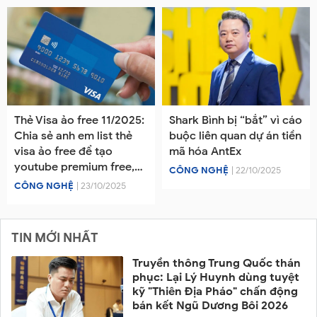
Thẻ Visa ảo free 11/2025:
Shark Bình bị “bắt” vì cáo
Chia sẻ anh em list thẻ
buộc liên quan dự án tiền
visa ảo free để tạo
mã hóa AntEx
youtube premium free,
CÔNG NGHỆ
| 22/10/2025
ép website
CÔNG NGHỆ
| 23/10/2025
TIN MỚI NHẤT
Truyền thông Trung Quốc thán
phục: Lại Lý Huynh dùng tuyệt
kỹ "Thiên Địa Pháo" chấn động
bán kết Ngũ Dương Bôi 2026