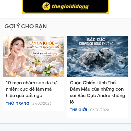
GỢI Ý CHO BẠN
10 mẹo chăm sóc da tự
Cuộc Chiến Lãnh Thổ
nhiên: cực dễ làm mà
Đẫm Máu của những con
hiệu quả bất ngờ
sói Bắc Cực Andre khổng
lồ
THỜI TRANG
| 27/02/2026
THẾ GIỚI
| 06/01/2026