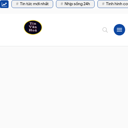
Tin tức mới nhất
Nhịp sống 24h
Tình hình co