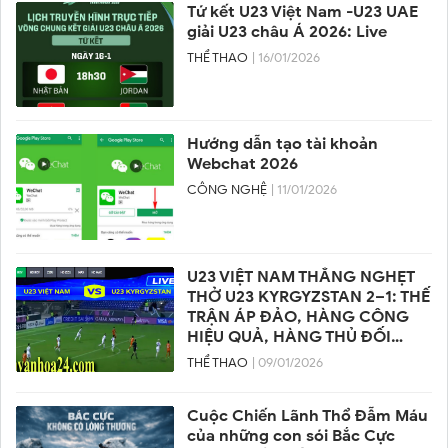
Tứ kết U23 Việt Nam -U23 UAE
giải U23 châu Á 2026: Live
THỂ THAO
| 16/01/2026
Hướng dẫn tạo tài khoản
Webchat 2026
CÔNG NGHỆ
| 11/01/2026
U23 VIỆT NAM THẮNG NGHẸT
THỞ U23 KYRGYZSTAN 2–1: THẾ
TRẬN ÁP ĐẢO, HÀNG CÔNG
HIỆU QUẢ, HÀNG THỦ ĐỐI
PHƯƠNG SUÝT VỠ TRẬN
THỂ THAO
| 09/01/2026
Cuộc Chiến Lãnh Thổ Đẫm Máu
của những con sói Bắc Cực