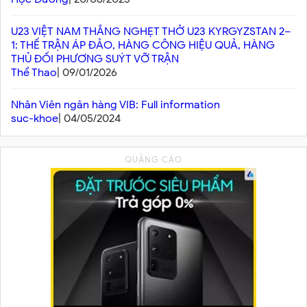
U23 VIỆT NAM THẮNG NGHẸT THỞ U23 KYRGYZSTAN 2–
1: THẾ TRẬN ÁP ĐẢO, HÀNG CÔNG HIỆU QUẢ, HÀNG
THỦ ĐỐI PHƯƠNG SUÝT VỠ TRẬN
Thể Thao
| 09/01/2026
Nhân Viên ngân hàng VIB: Full information
suc-khoe
| 04/05/2024