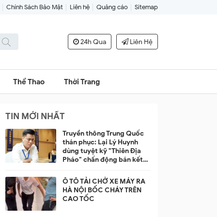
Chính Sách Bảo Mật
Liên hệ
Quảng cáo
Sitemap
24h Qua
Liên Hệ
Thể Thao
Thời Trang
TIN MỚI NHẤT
Truyền thông Trung Quốc
thán phục: Lại Lý Huynh
dùng tuyệt kỹ "Thiên Địa
Pháo" chấn động bán kết
Ngũ Dương Bôi 2026
Ô TÔ TẢI CHỞ XE MÁY RA
HÀ NỘI BỐC CHÁY TRÊN
CAO TỐC