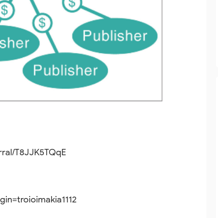
ferral/T8JJK5TQqE
gin=troioimakia1112