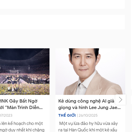
 công nghệ AI giả
Ca sĩ Lâm Hùng: Từ một anh
à hình Lee Jung Jae
lái tàu nghèo vụt sáng thành
phụ nữ Hàn Quốc
ca sĩ nhờ ân nhân
| 26/10/2025
SAO
| 31/07/2023
ừa đảo hy hữu vừa xảy
Ngồi tại căn biệt phủ, Lâm Hùng
àn Quốc khi một kẻ xấu
tâm sự: “Ba tôi hồi xưa cũng đi