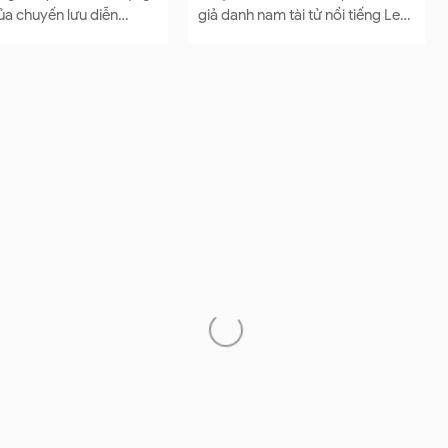
nam tài tử nổi tiếng Lee
theo đoàn Kim Chung để đàn
 – ngôi sao của bộ phim
cho nghệ sĩ hát. Từ mảnh đất này
 Squ...
sinh ra một ng...