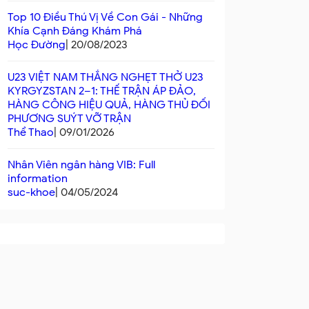
Top 10 Điều Thú Vị Về Con Gái - Những
Khía Cạnh Đáng Khám Phá
Học Đường
| 20/08/2023
U23 VIỆT NAM THẮNG NGHẸT THỞ U23
KYRGYZSTAN 2–1: THẾ TRẬN ÁP ĐẢO,
HÀNG CÔNG HIỆU QUẢ, HÀNG THỦ ĐỐI
PHƯƠNG SUÝT VỠ TRẬN
Thể Thao
| 09/01/2026
Nhân Viên ngân hàng VIB: Full
information
suc-khoe
| 04/05/2024
Jack97 – Từ ngông cuồng
Vương Vũ Bác Đăng Qu
tuổi trẻ đến câu hỏi lớn về
Võ Lâm Minh Chủ 2025: 
nền văn hóa đại chúng
Minh Mới Cho Kỳ Đàn Tr
SAO
| 31/10/2025
XÃ HỘI
| 13/12/2025
Hoa
Sự việc Jack97 “văng miệng”
Giải Vô địch Cờ tướng Cá n
giữa sân khấu đang nóng hừng
Toàn quốc Trung Quốc cuối