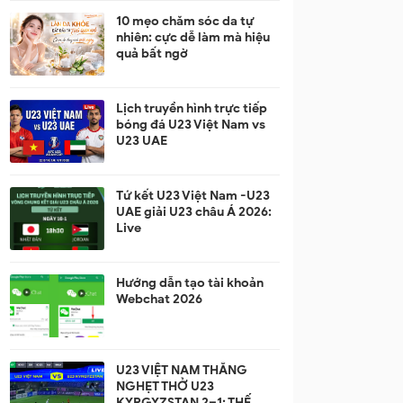
10 mẹo chăm sóc da tự
nhiên: cực dễ làm mà hiệu
quả bất ngờ
Lịch truyền hình trực tiếp
bóng đá U23 Việt Nam vs
U23 UAE
Tứ kết U23 Việt Nam -U23
UAE giải U23 châu Á 2026:
Live
Hướng dẫn tạo tài khoản
Webchat 2026
U23 VIỆT NAM THẮNG
NGHẸT THỞ U23
KYRGYZSTAN 2–1: THẾ