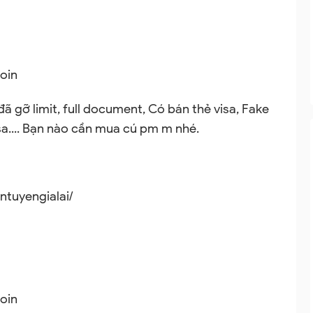
coin
đã gỡ limit, full document, Có bán thẻ visa, Fake
 usa.... Bạn nào cần mua cú pm m nhé.
tuyengialai/
coin