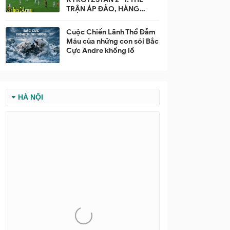
TRẬN ÁP ĐẢO, HÀNG
CÔNG HIỆU QUẢ, HÀNG
THỦ ĐỐI PHƯƠNG SUÝT
Cuộc Chiến Lãnh Thổ Đẫm
VỠ TRẬN
Máu của những con sói Bắc
Cực Andre khổng lồ
HÀ NỘI