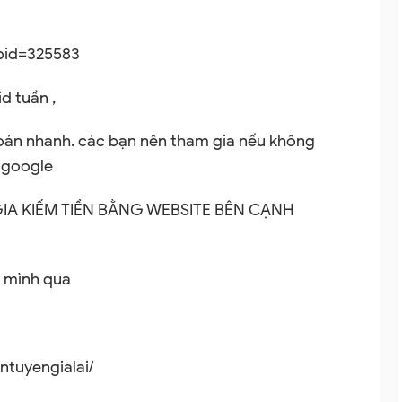
rpid=325583
d tuần ,
toán nhanh. các bạn nên tham gia nếu không
 google
GIA KIẾM TIỀN BẰNG WEBSITE BÊN CẠNH
o mình qua
tuyengialai/