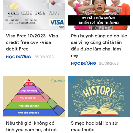
Visa Free 10/2023- Visa
Phụ huynh cũng có có lúc
credit free cvv -Visa
sai vì họ cũng chỉ là lần
debit Free
đầu được làm cha, làm
mẹ
HỌC ĐƯỜNG
| 25/09/2023
HỌC ĐƯỜNG
| 26/08/2023
Nếu thế giới không có
5 mẹo học bài lịch sử
tình yêu nam nữ, chỉ có
mau thuộc