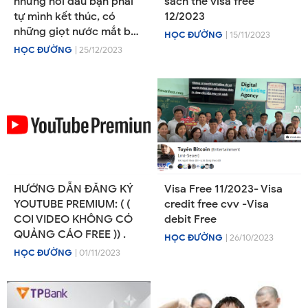
những nỗi đau bạn phải
sách thẻ visa free
tự mình kết thúc, có
12/2023
những giọt nước mắt bạn
HỌC ĐƯỜNG
| 15/11/2023
phải tự mình lau khô, có
HỌC ĐƯỜNG
| 25/12/2023
những nụ cười bạn phải
tự tìm lại.
HƯỚNG DẪN ĐĂNG KÝ
Visa Free 11/2023- Visa
YOUTUBE PREMIUM: ( (
credit free cvv -Visa
COI VIDEO KHÔNG CÓ
debit Free
QUẢNG CÁO FREE )) .
HỌC ĐƯỜNG
| 26/10/2023
HỌC ĐƯỜNG
| 01/11/2023