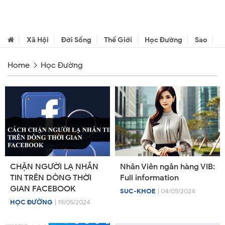
Xã Hội
Đời Sống
Thế Giới
Học Đường
Sao
C
Home
Học Đường
CHẶN NGƯỜI LẠ NHẮN
Nhân Viên ngân hàng VIB:
TIN TRÊN DÒNG THỜI
Full information
GIAN FACEBOOK
SUC-KHOE
| 04/05/2024
HỌC ĐƯỜNG
| 19/05/2024