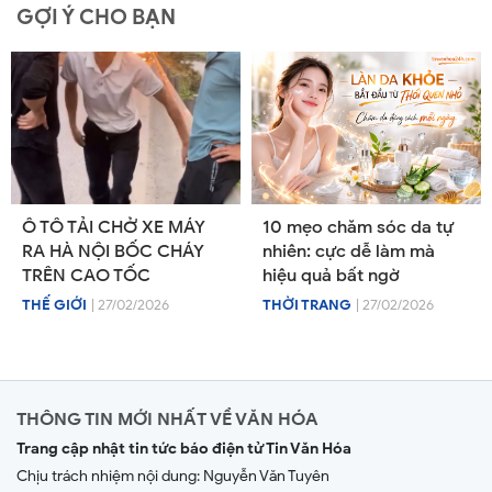
GỢI Ý CHO BẠN
Ô TÔ TẢI CHỞ XE MÁY
10 mẹo chăm sóc da tự
RA HÀ NỘI BỐC CHÁY
nhiên: cực dễ làm mà
TRÊN CAO TỐC
hiệu quả bất ngờ
THẾ GIỚI
| 27/02/2026
THỜI TRANG
| 27/02/2026
THÔNG TIN MỚI NHẤT VỀ VĂN HÓA
Trang cập nhật tin tức báo điện tử Tin Văn Hóa
Chịu trách nhiệm nội dung:
Nguyễn Văn Tuyên