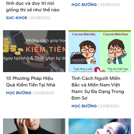
tình dục và duy trì nòi
HỌC ĐƯỜNG
| 25/08/2023
giống thì sẽ như thế nào
SUC-KHOE
| 25/08/2023
10 Phương Pháp Hiệu
Tính Cách Người Miền
Quả Kiếm Tiền Tại Nhà
Bắc và Miền Nam Việt
Nam: Sự Đa Dạng Trong
HỌC ĐƯỜNG
| 22/08/2023
Đơn Sơ
HỌC ĐƯỜNG
| 21/08/2023