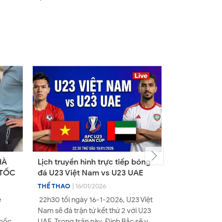
HÀ
Lịch truyền hình trực tiếp bóng
10 mẹo chăm
 TỐC
đá U23 Việt Nam vs U23 UAE
cực dễ làm 
THỂ THAO
| 16/01/2026
THỜI TRANG
|
e
22h30 tối ngày 16-1-2026, U23 Việt
1. Bảo vệ da 
Nam sẽ đá trận tứ kết thứ 2 với U23
mặt trời (Đảo 
"bốc
UAE. Trong trận này, Đình Bắc sẽ vẫn
"kẻ hủy diệt" 