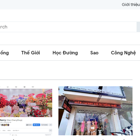
Giới thiệu
Sống
Thế Giới
Học Đường
Sao
Công Nghệ