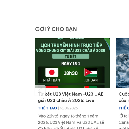
GỢI Ý CHO BẠN
 Quốc thán
Tứ kết U23 Việt Nam -U23 UAE
Cuộc
dùng tuyệt
giải U23 châu Á 2026: Live
của 
" chấn động
Andr
THỂ THAO
| 16/01/2026
THẾ 
 Bôi 2026
m Lại Lý
Vào 22h tối ngày 16 tháng 1 năm
Ở tại
một chương
2026, U23 Việt Nam và U23 UAE sẽ
Canad
ờ tướng nước
đá trận tứ kết tại giải U23 châu Á
một l