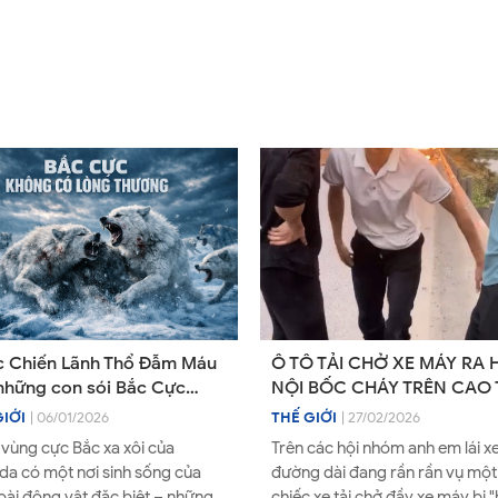
 Chiến Lãnh Thổ Đẫm Máu
Ô TÔ TẢI CHỞ XE MÁY RA 
những con sói Bắc Cực
NỘI BỐC CHÁY TRÊN CAO
e khổng lồ
GIỚI
| 06/01/2026
THẾ GIỚI
| 27/02/2026
 vùng cực Bắc xa xôi của
Trên các hội nhóm anh em lái x
a có một nơi sinh sống của
đường dài đang rần rần vụ một
oài động vật đặc biệt – những
chiếc xe tải chở đầy xe máy bị 