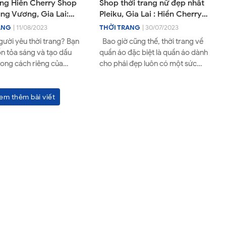
ang Hiền Cherry Shop
Shop thời trang nữ đẹp nhất
ùng Vương, Gia Lai:
Pleiku, Gia Lai : Hiền Cherry
ng cấp chạm ngưỡng
shop - 216 Hùng Vương, P.
ANG
| 11/08/2023
THỜI TRANG
| 30/07/2023
 hoàn hảo
Hội Thương, Pleiku, tỉnh Gia
gười yêu thời trang? Bạn
Bao giờ cũng thế, thời trang về
Lai
n tỏa sáng và tạo dấu
quần áo đặc biệt là quần áo dành
hong cách riêng của
cho phái đẹp luôn có một sức
y để Hiền Cherry - biểu
hút lạ kỳ. Thế nhưng, với hàng
i tran...
loạt cửa hàng...
em thêm bài viết