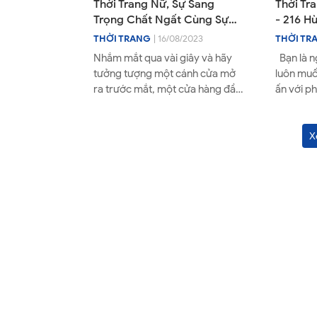
Thời Trang Nữ, Sự Sang
Thời Tr
Trọng Chất Ngất Cùng Sự
- 216 H
Khó Cưỡng Khó Tin Ở Hiền
Nơi đẳ
THỜI TRANG
| 16/08/2023
THỜI TR
Cherry Shop 216 Hùng
cái đẹp
Nhắm mắt qua vài giây và hãy
Bạn là n
Vương, Tp Pleiku, Tỉnh Gia Lai
tưởng tượng một cánh cửa mở
luôn muố
ra trước mắt, một cửa hàng đầy
ấn với p
sự huyền bí và kì diệu. Đó là cửa
mình? Hã
hàng Hiền Cherry (...
tượng thờ
X