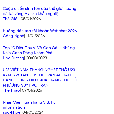
Cuộc chiến sinh tồn của thế giới hoang
dã tại vùng Alaska khắc nghiệt
Thế Giới
| 05/01/2026
Hướng dẫn tạo tài khoản Webchat 2026
Công Nghệ
| 11/01/2026
Top 10 Điều Thú Vị Về Con Gái - Những
Khía Cạnh Đáng Khám Phá
Học Đường
| 20/08/2023
U23 VIỆT NAM THẮNG NGHẸT THỞ U23
KYRGYZSTAN 2–1: THẾ TRẬN ÁP ĐẢO,
HÀNG CÔNG HIỆU QUẢ, HÀNG THỦ ĐỐI
PHƯƠNG SUÝT VỠ TRẬN
Thể Thao
| 09/01/2026
Nhân Viên ngân hàng VIB: Full
information
suc-khoe
| 04/05/2024