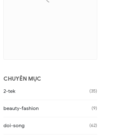
CHUYÊN MỤC
2-tek
35
beauty-fashion
9
doi-song
62